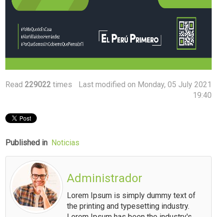
Read
229022
times
Last modified on Monday, 05 July 2021
19:40
Published in
Noticias
Administrador
Lorem Ipsum is simply dummy text of
the printing and typesetting industry.
Lorem Ipsum has been the industry's