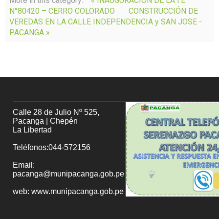
More in this category:
« INAUGURACION DE LA I.E.
N°80420 – CERRO COLORADO
CONSTRUCCIÓN DE
VEREDAS EN LA CALLE INDEPENDENCIA y SAN JOSE -
PACANGA »
Calle 28 de Julio Nº 525,
Pacanga | Chepén
La Libertad
Teléfonos:044-572156
Email:
pacanga@munipacanga.gob.pe
web: www.munipacanga.gob.pe